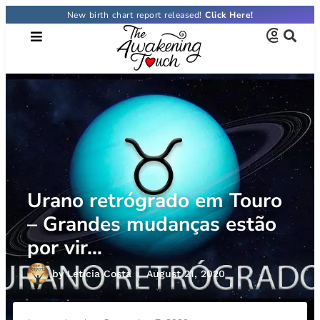
New birth chart report released!
Click Here!
Urano retrógrado em Touro
– Grandes mudanças estão
por vir…
by
Letícia Costa
August 21, 2020