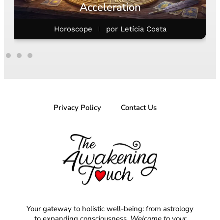
Emotions
Astrology
por
Gabriel Steglich
Privacy Policy
Contact Us
Your gateway to holistic well-being: from astrology
to expanding consciousness.
Welcome to your