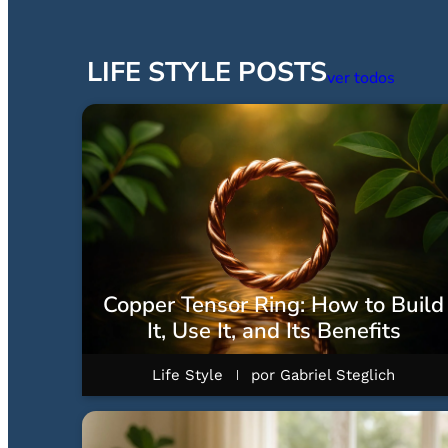
LIFE STYLE POSTS
ver todos
Copper Tensor Ring: How to Build
It, Use It, and Its Benefits
Life Style
por
Gabriel Steglich