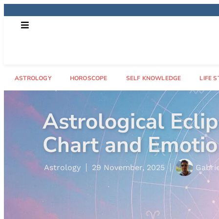
ASTROLOGY
HOROSCOPE
SELF KNOWLEDGE
LIFE S
What Is a Rising
Astrology
29 October, 2025
Letíc