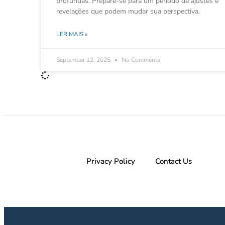
profundas. Prepare-se para um período de ajustes e
revelações que podem mudar sua perspectiva.
LER MAIS »
September 12, 2025
No Comments
Privacy Policy
Contact Us