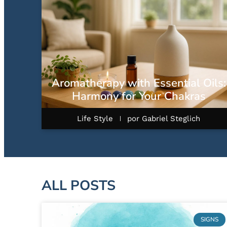
Aromatherapy with Essential Oils:
Harmony for Your Chakras
Life Style
por
Gabriel Steglich
ALL POSTS
SIGNS