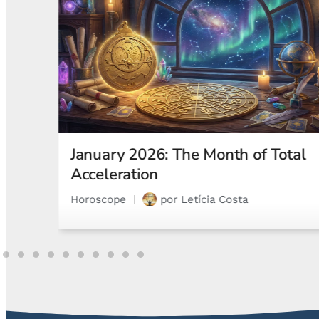
otal
Astrological Eclipses and How
They Affect Your Natal Chart and
Emotions
Astrology
por
Gabriel Steglich