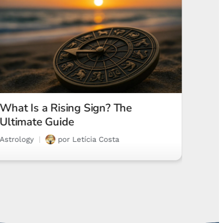
New Moon in Virgo 2025: A Major
Sept
Turning Point
Here
Astrology
por
Letícia Costa
Horos