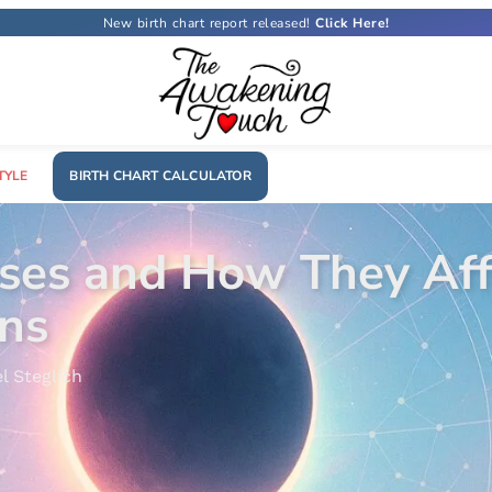
New birth chart report released!
TYLE
BIRTH CHART CALCULATOR
 Sign? The Ultimate G
ia Costa