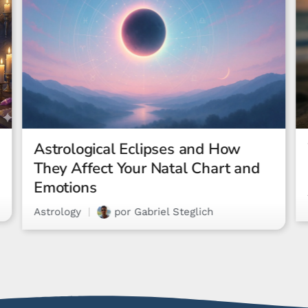
What Is a Rising Sign? The
Ultimate Guide
Astrology
por
Letícia Costa