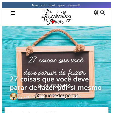
New birth chart report released!
27 coisas que você deve
parar de fazer por si mesmo
by
Letícia Costa
February 3, 2019